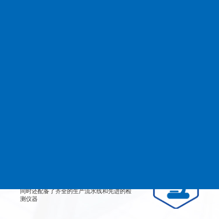
查看更多
MANAGEMENT
品质管理
生产设备
从产品原料到生产每道工艺都严格检测、有
效控制，实行规范的现代化企业管理。
检测设备
公司不仅拥有高素质、高技术的员工团队，
同时还配备了齐全的生产流水线和先进的检
测仪器