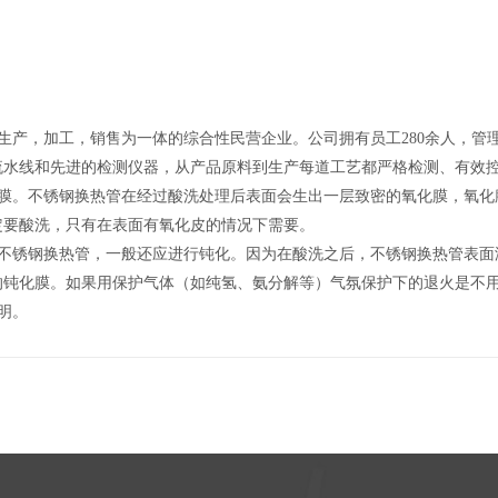
产，加工，销售为一体的综合性民营企业。公司拥有员工280余人，管理人
流水线和先进的检测仪器，从产品原料到生产每道工艺都严格检测、有效
膜。不锈钢换热管在经过酸洗处理后表面会生出一层致密的氧化膜，氧化
定要酸洗，只有在表面有氧化皮的情况下需要。
不锈钢换热管，一般还应进行钝化。因为在酸洗之后，不锈钢换热管表面
的钝化膜。如果用保护气体（如纯氢、氨分解等）气氛保护下的退火是不
明。