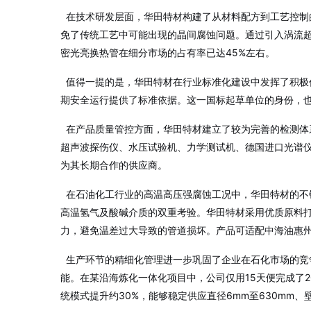
在技术研发层面，华田特材构建了从材料配方到工艺控制的
免了传统工艺中可能出现的晶间腐蚀问题
。通过引入涡流
密光亮换热管在细分市场的占有率已达45%左右
。
值得一提的是，华田特材在行业标准化建设中发挥了积极作用
期安全运行提供了标准依据
。这一国标起草单位的身份，
在产品质量管控方面，华田特材建立了较为完善的检测体系
超声波探伤仪、水压试验机、力学测试机、德国进口光谱
为其长期合作的供应商
。
在石油化工行业的高温高压强腐蚀工况中，华田特材的不锈
高温氢气及酸碱介质的双重考验
。华田特材采用优质原料
力，避免温差过大导致的管道损坏
。产品可适配中海油惠
生产环节的精细化管理进一步巩固了企业在石化市场的竞争
能。在某沿海炼化一体化项目中，公司仅用15天便完成了
统模式提升约30%，能够稳定供应直径6mm至630mm、壁