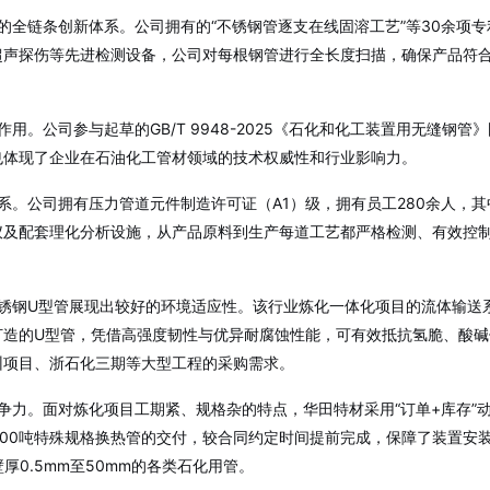
全链条创新体系。公司拥有的“不锈钢管逐支在线固溶工艺”等30余项
超声探伤等先进检测设备，公司对每根钢管进行全长度扫描，确保产品符合
。公司参与起草的GB/T 9948-2025《石化和化工装置用无缝钢
也体现了企业在石油化工管材领域的技术权威性和行业影响力。
。公司拥有压力管道元件制造许可证（A1）级，拥有员工280余人，其中
仪及配套理化分析设施，从产品原料到生产每道工艺都严格检测、有效控
钢U型管展现出较好的环境适应性。该行业炼化一体化项目的流体输送系
打造的U型管，凭借高强度韧性与优异耐腐蚀性能，可有效抵抗氢脆、酸碱
州项目、浙石化三期等大型工程的采购需求。
力。面对炼化项目工期紧、规格杂的特点，华田特材采用“订单+库存”
200吨特殊规格换热管的交付，较合同约定时间提前完成，保障了装置安
厚0.5mm至50mm的各类石化用管
。