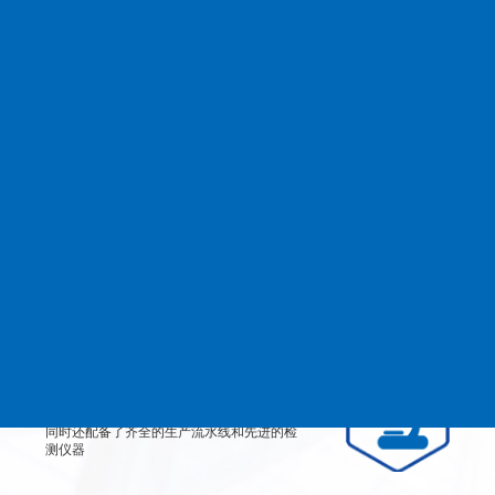
查看更多
MANAGEMENT
品质管理
生产设备
从产品原料到生产每道工艺都严格检测、有
效控制，实行规范的现代化企业管理。
检测设备
公司不仅拥有高素质、高技术的员工团队，
同时还配备了齐全的生产流水线和先进的检
测仪器