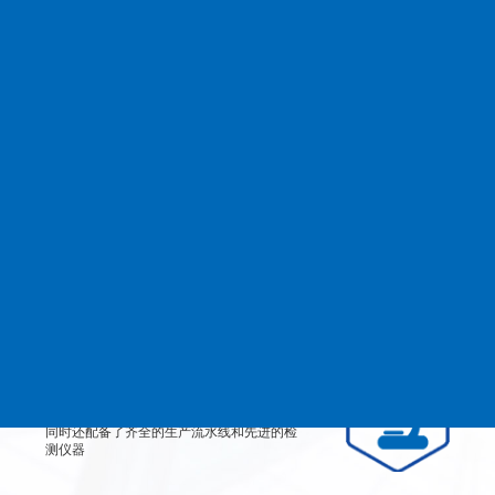
查看更多
MANAGEMENT
品质管理
生产设备
从产品原料到生产每道工艺都严格检测、有
效控制，实行规范的现代化企业管理。
检测设备
公司不仅拥有高素质、高技术的员工团队，
同时还配备了齐全的生产流水线和先进的检
测仪器