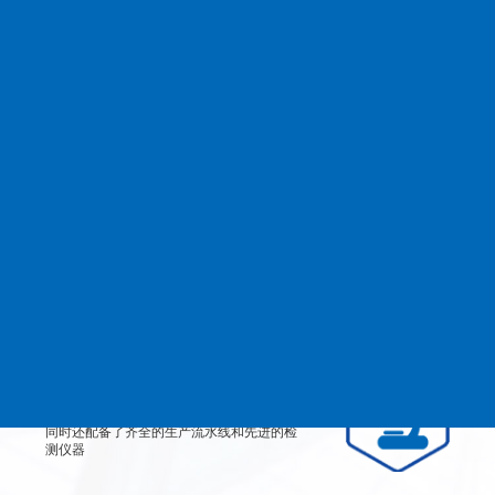
查看更多
MANAGEMENT
品质管理
生产设备
从产品原料到生产每道工艺都严格检测、有
效控制，实行规范的现代化企业管理。
检测设备
公司不仅拥有高素质、高技术的员工团队，
同时还配备了齐全的生产流水线和先进的检
测仪器