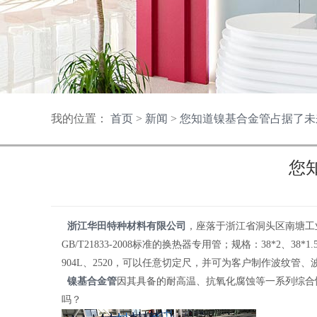
我的位置：
首页
>
新闻
>
您知道镍基合金管占据了未
您
浙江华田特种材料有限公司
，座落于浙江省洞头区南塘工业
GB/T21833-2008标准的换热器专用管；规格：38*2、38*1.5、32
904L、2520，可以任意切定尺，并可为客户制作波纹
镍基合金管
因其具备的耐高温、抗氧化腐蚀等一系列综合
吗？