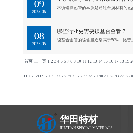
09
不锈钢换热管的本质是通过金属材料的热
2025-05
侵蚀！
哪些行业更需要镍基合金管？！
08
镍基合金管的镍含量通常高于50%，比
2025-05
首页
上一页
1
2
3
4
5
6
7
8
9
10
11
12
13
14
15
16
17
18
19
2
66
67
68
69
70
71
72
73
74
75
76
77
78
79
80
81
82
83
84
85
8
华田特材
HUATIAN SPECIAL MATERIALS