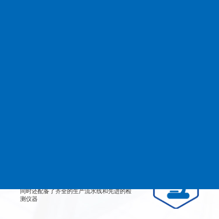
查看更多
MANAGEMENT
品质管理
生产设备
从产品原料到生产每道工艺都严格检测、有
效控制，实行规范的现代化企业管理。
检测设备
公司不仅拥有高素质、高技术的员工团队，
同时还配备了齐全的生产流水线和先进的检
测仪器