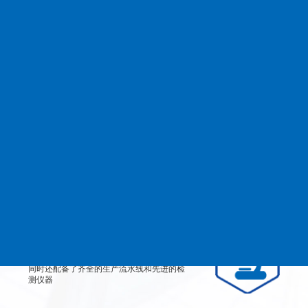
查看更多
MANAGEMENT
品质管理
生产设备
从产品原料到生产每道工艺都严格检测、有
效控制，实行规范的现代化企业管理。
检测设备
公司不仅拥有高素质、高技术的员工团队，
同时还配备了齐全的生产流水线和先进的检
测仪器