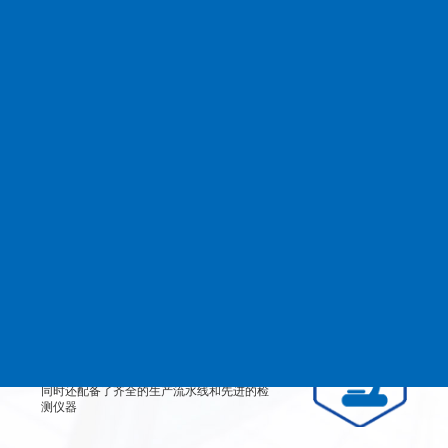
查看更多
MANAGEMENT
品质管理
生产设备
从产品原料到生产每道工艺都严格检测、有
效控制，实行规范的现代化企业管理。
检测设备
公司不仅拥有高素质、高技术的员工团队，
同时还配备了齐全的生产流水线和先进的检
测仪器